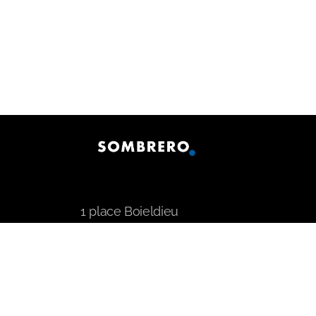
1 place Boieldieu
75002 Paris
01 55 28 00 00
Conditions générales