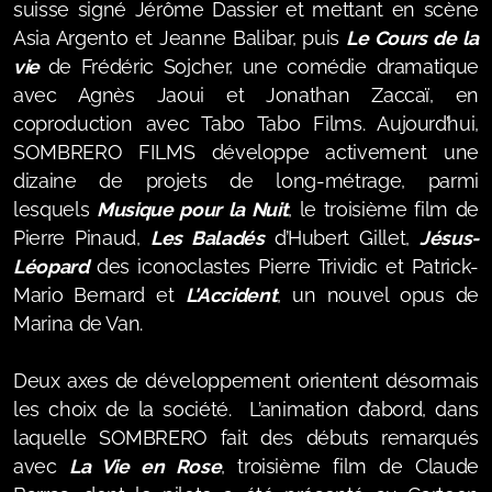
suisse signé Jérôme Dassier et mettant en scène
Asia Argento et Jeanne Balibar, puis
Le Cours de la
vie
de Frédéric Sojcher, une comédie dramatique
avec Agnès Jaoui et Jonathan Zaccaï, en
coproduction avec Tabo Tabo Films. Aujourd’hui,
SOMBRERO FILMS développe activement une
dizaine de projets de long-métrage, parmi
lesquels
Musique pour la Nuit
, le troisième film de
Pierre Pinaud,
Les Baladés
d’Hubert Gillet,
Jésus-
Léopard
des iconoclastes Pierre Trividic et Patrick-
Mario Bernard et
L'Accident
, un nouvel opus de
Marina de Van.
Deux axes de développement orientent désormais
les choix de la société.
L’animation d’abord, dans
laquelle SOMBRERO fait des débuts remarqués
avec
La Vie en Rose
, troisième film de Claude