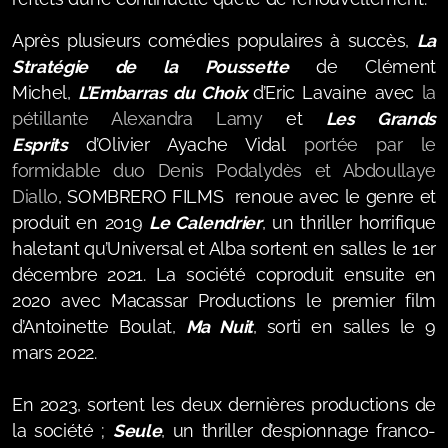
Après plusieurs comédies populaires à succès,
La
Stratégie de la Poussette
de Clément
Michel,
L’Embarras du Choix
d’Eric Lavaine avec
la
pétillante Alexandra Lamy
et
Les Grands
Esprits
d’Olivier Ayache Vidal
portée par le
formidable duo Denis Podalydès et Abdoullaye
Diallo
, SOMBRERO FILMS renoue avec le genre et
produit en 2019
Le Calendrier
, un thriller horrifique
haletant qu’Universal et Alba sortent en salles le 1er
décembre 2021.
La société coproduit ensuite en
2020 avec Macassar Productions le premier film
d’Antoinette Boulat,
Ma Nuit
, sorti en salles le 9
mars 2022.
En 2023, sortent les deux dernières productions de
la société ;
Seule
, un thriller d’espionnage franco-