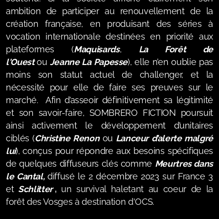
ambition de participer au renouvellement de la
création française, en produisant des séries à
vocation internationale destinées en priorité aux
plateformes (
Maquisards
,
La Forêt de
l'Ouest
ou
Jeanne La Papesse
), elle n’en oublie pas
moins son statut actuel de challenger, et la
nécessité pour elle de faire ses preuves sur le
marché. Afin d’asseoir définitivement sa légitimité
et son savoir-faire, SOMBRERO FICTION poursuit
ainsi activement le développement d’unitaires
ciblés (
Christine Renon
ou
Lanceur d’alerte malgré
lui
), conçus pour répondre aux besoins spécifiques
de quelques diffuseurs clés comme
Meurtres dans
le Cantal,
diffusé le 2 décembre 2023 sur France 3
et
Schlitter
,
,
un survival haletant au coeur de la
forêt des Vosges à destination d'OCS.